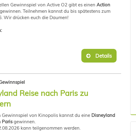
llen Gewinnspiel von Active O2 gibt es einen
Action
gewinnen. Teilnehmen kannst du bis spätestens zum
6. Wir drücken euch die Daumen!
:
Details
 Gewinnspiel
land Reise nach Paris zu
ern
m Gewinnspiel von Kinopolis kannst du eine
Disneyland
 Paris
gewinnen.
2.08.2026 kann teilgenommen werden.