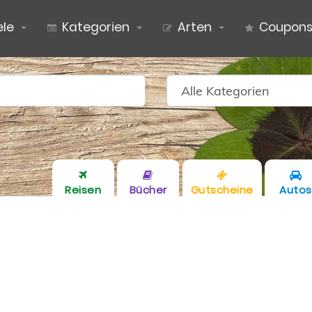
ele
Kategorien
Arten
Coupon
Reisen
Bücher
Gutscheine
Autos