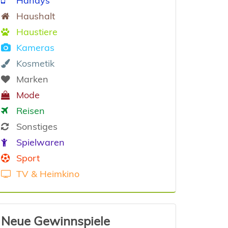
Haushalt
Haustiere
Kameras
Kosmetik
Marken
Mode
Reisen
Sonstiges
Spielwaren
Sport
TV & Heimkino
Neue Gewinnspiele