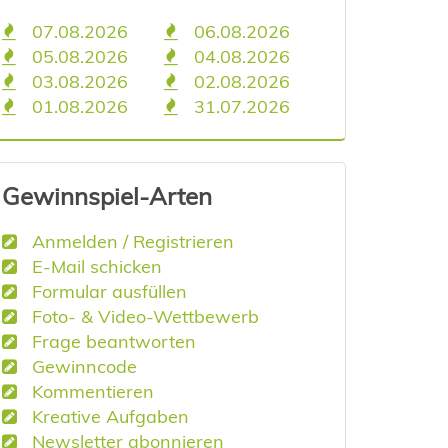
07.08.2026
06.08.2026
05.08.2026
04.08.2026
03.08.2026
02.08.2026
01.08.2026
31.07.2026
Gewinnspiel-Arten
Anmelden / Registrieren
E-Mail schicken
Formular ausfüllen
Foto- & Video-Wettbewerb
Frage beantworten
Gewinncode
Kommentieren
Kreative Aufgaben
Newsletter abonnieren