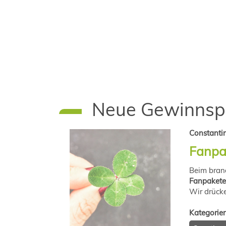
Neue Gewinnspi
Constanti
Fanpa
Beim bran
Fanpaket
Wir drück
Kategorien