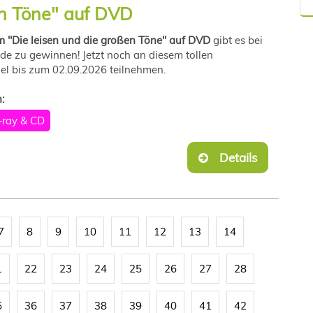
n Töne" auf DVD
m "Die leisen und die großen Töne" auf DVD
gibt es bei
.de zu gewinnen! Jetzt noch an diesem tollen
el bis zum 02.09.2026 teilnehmen.
:
-ray & CD
Details
7
8
9
10
11
12
13
14
1
22
23
24
25
26
27
28
5
36
37
38
39
40
41
42