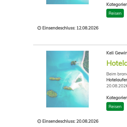
Kategorien
Reisen
Einsendeschluss: 12.08.2026
Keli Gewin
Hotela
Beim bran
Hotelaufen
20.08.202
Kategorien
Reisen
Einsendeschluss: 20.08.2026