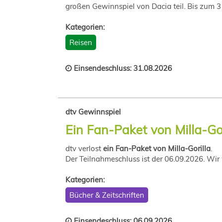
großen Gewinnspiel von Dacia teil. Bis zum 
Kategorien:
Reisen
Einsendeschluss: 31.08.2026
dtv Gewinnspiel
Ein Fan-Paket von Milla-Go
dtv verlost
ein Fan-Paket von Milla-Gorilla
.
Der Teilnahmeschluss ist der 06.09.2026. Wir
Kategorien:
Bücher & Zeitschriften
Einsendeschluss: 06.09.2026