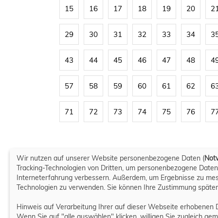
15
16
17
18
19
20
2
29
30
31
32
33
34
3
43
44
45
46
47
48
4
57
58
59
60
61
62
6
71
72
73
74
75
76
7
Wir nutzen auf unserer Website personenbezogene Daten (
Notw
Tracking-Technologien von Dritten, um personenbezogene Daten z
Interneterfahrung verbessern. Außerdem, um Ergebnisse zu messe
Technologien zu verwenden. Sie können Ihre Zustimmung später
Hinweis auf Verarbeitung Ihrer auf dieser Webseite erhobenen 
Wenn Sie auf "alle auswählen" klicken, willigen Sie zugleich ge