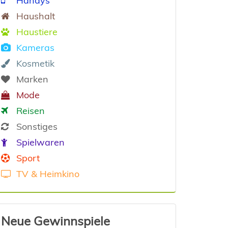
Haushalt
Haustiere
Kameras
Kosmetik
Marken
Mode
Reisen
Sonstiges
Spielwaren
Sport
TV & Heimkino
Neue Gewinnspiele