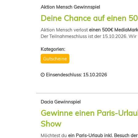
Aktion Mensch Gewinnspiel
Deine Chance auf einen 5
Aktion Mensch verlost
einen 500€ MediaMark
Der Teilnahmeschluss ist der 15.10.2026. Wir
Kategorien:
Gutscheine
Einsendeschluss: 15.10.2026
Dacia Gewinnspiel
Gewinne einen Paris-Urlaub
Show
Möchtest du
ein Paris-Urlaub inkl. Besuch de