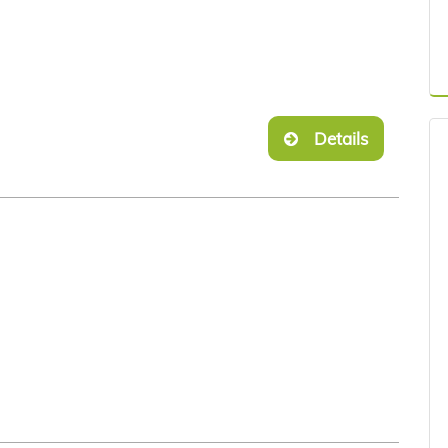
Details