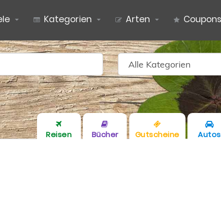
ele
Kategorien
Arten
Coupon
Reisen
Bücher
Gutscheine
Autos