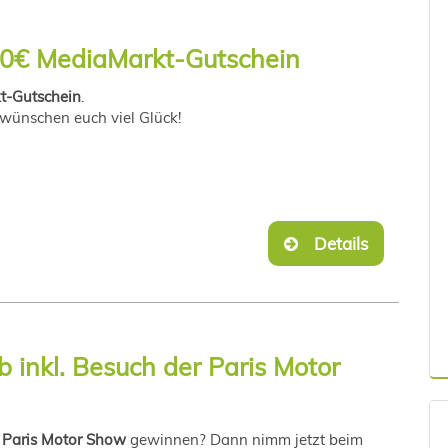
00€ MediaMarkt-Gutschein
t-Gutschein
.
 wünschen euch viel Glück!
Details
 inkl. Besuch der Paris Motor
r Paris Motor Show
gewinnen? Dann nimm jetzt beim