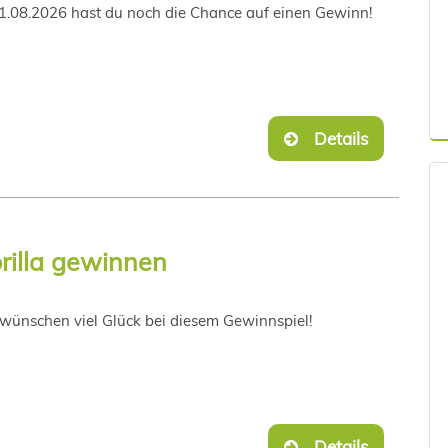
31.08.2026 hast du noch die Chance auf einen Gewinn!
Details
rilla gewinnen
 wünschen viel Glück bei diesem Gewinnspiel!
Details