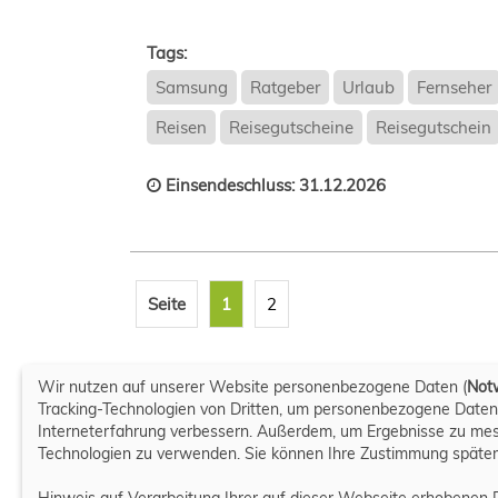
Tags:
Samsung
Ratgeber
Urlaub
Fernseher
Reisen
Reisegutscheine
Reisegutschein
Einsendeschluss: 31.12.2026
Seite
1
2
Wir nutzen auf unserer Website personenbezogene Daten (
Notw
Tracking-Technologien von Dritten, um personenbezogene Daten z
Interneterfahrung verbessern. Außerdem, um Ergebnisse zu messe
Technologien zu verwenden. Sie können Ihre Zustimmung später
Hinweis auf Verarbeitung Ihrer auf dieser Webseite erhobenen 