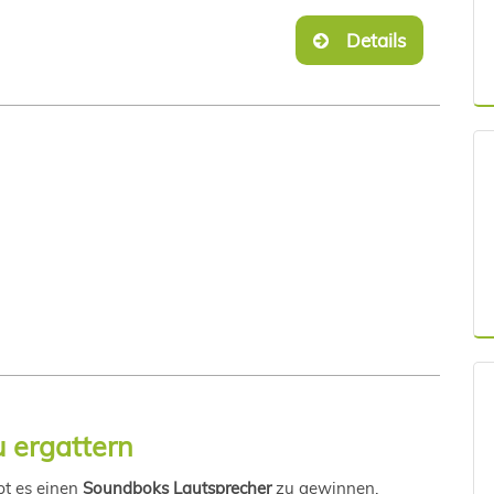
Details
 ergattern
bt es einen
Soundboks Lautsprecher
zu gewinnen.