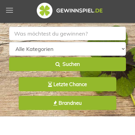
Suche
Suchen
Letzte Chance
Brandneu