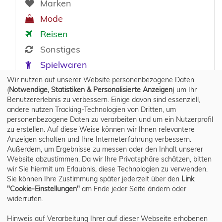
Marken
Mode
Reisen
Sonstiges
Spielwaren
Sport
Wir nutzen auf unserer Website personenbezogene Daten
(
Notwendige, Statistiken & Personalisierte Anzeigen
) um Ihr
TV & Heimkino
Benutzererlebnis zu verbessern. Einige davon sind essenziell,
andere nutzen Tracking-Technologien von Dritten, um
personenbezogene Daten zu verarbeiten und um ein Nutzerprofil
zu erstellen. Auf diese Weise können wir Ihnen relevantere
Anzeigen schalten und Ihre Interneterfahrung verbessern.
Außerdem, um Ergebnisse zu messen oder den Inhalt unserer
Website abzustimmen. Da wir Ihre Privatsphäre schätzen, bitten
wir Sie hiermit um Erlaubnis, diese Technologien zu verwenden.
Sie können Ihre Zustimmung später jederzeit über den
Link
"Cookie-Einstellungen"
am Ende jeder Seite ändern oder
widerrufen.
Hinweis auf Verarbeitung Ihrer auf dieser Webseite erhobenen