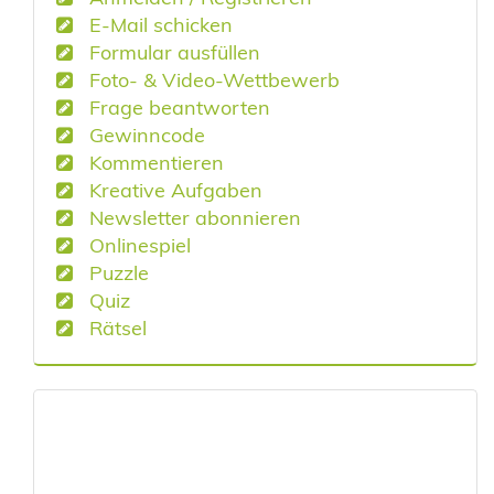
E-Mail schicken
Formular ausfüllen
Foto- & Video-Wettbewerb
Frage beantworten
Gewinncode
Kommentieren
Kreative Aufgaben
Newsletter abonnieren
Onlinespiel
Puzzle
Quiz
Rätsel