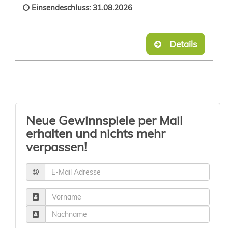
Einsendeschluss: 31.08.2026
Details
Neue Gewinnspiele per Mail
erhalten und nichts mehr
verpassen!