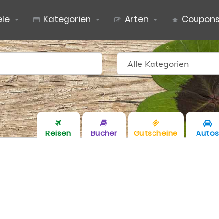
ele
Kategorien
Arten
Coupon
Reisen
Bücher
Gutscheine
Autos