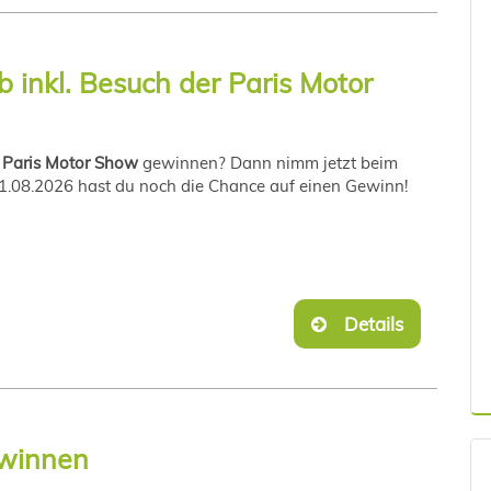
 inkl. Besuch der Paris Motor
r Paris Motor Show
gewinnen? Dann nimm jetzt beim
31.08.2026 hast du noch die Chance auf einen Gewinn!
Details
ewinnen