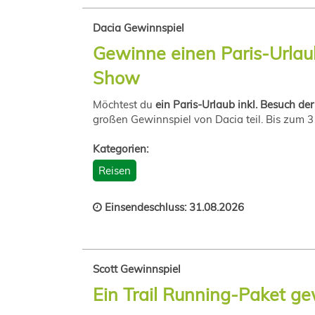
Dacia Gewinnspiel
Gewinne einen Paris-Urlaub
Show
Möchtest du
ein Paris-Urlaub inkl. Besuch de
großen Gewinnspiel von Dacia teil. Bis zum 
Kategorien:
Reisen
Einsendeschluss: 31.08.2026
Scott Gewinnspiel
Ein Trail Running-Paket g