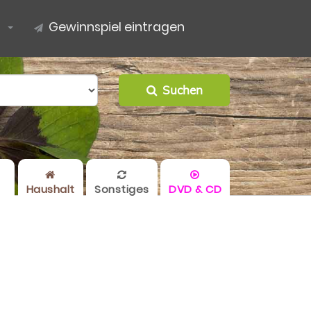
s
Gewinnspiel eintragen
Suchen
Haushalt
Sonstiges
DVD & CD