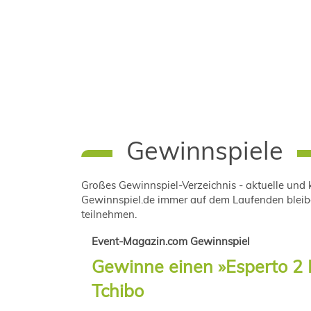
Gewinnspiele
Großes Gewinnspiel-Verzeichnis - aktuelle und
Gewinnspiel.de immer auf dem Laufenden bleibe
teilnehmen.
Event-Magazin.com Gewinnspiel
Gewinne einen »Esperto 2 
Tchibo