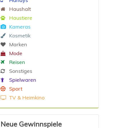
Haushalt
Haustiere
Kameras
Kosmetik
Marken
Mode
Reisen
Sonstiges
Spielwaren
Sport
TV & Heimkino
Neue Gewinnspiele