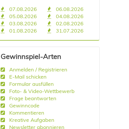
07.08.2026
06.08.2026
05.08.2026
04.08.2026
03.08.2026
02.08.2026
01.08.2026
31.07.2026
Gewinnspiel-Arten
Anmelden / Registrieren
E-Mail schicken
Formular ausfüllen
Foto- & Video-Wettbewerb
Frage beantworten
Gewinncode
Kommentieren
Kreative Aufgaben
Newsletter abonnieren