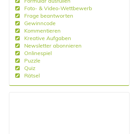
Formular ausfüllen
Foto- & Video-Wettbewerb
Frage beantworten
Gewinncode
Kommentieren
Kreative Aufgaben
Newsletter abonnieren
Onlinespiel
Puzzle
Quiz
Rätsel