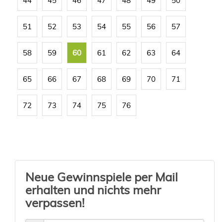
44
45
46
47
48
49
50
51
52
53
54
55
56
57
58
59
60
61
62
63
64
65
66
67
68
69
70
71
72
73
74
75
76
Neue Gewinnspiele per Mail
erhalten und nichts mehr
verpassen!