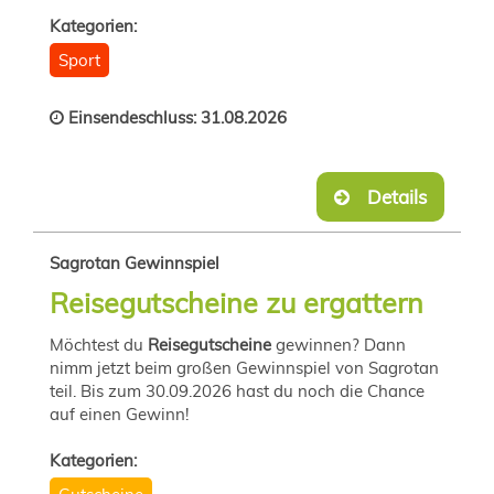
Kategorien:
Sport
Einsendeschluss: 31.08.2026
Details
Sagrotan Gewinnspiel
Reisegutscheine zu ergattern
Möchtest du
Reisegutscheine
gewinnen? Dann
nimm jetzt beim großen Gewinnspiel von Sagrotan
teil. Bis zum 30.09.2026 hast du noch die Chance
auf einen Gewinn!
Kategorien: