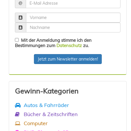
Mit der Anmeldung stimme ich den
Bestimmungen zum
Datenschutz
zu.
Jetzt zum Newsletter anmelden!
Gewinn-Kategorien
Autos & Fahrräder
Bücher & Zeitschriften
Computer