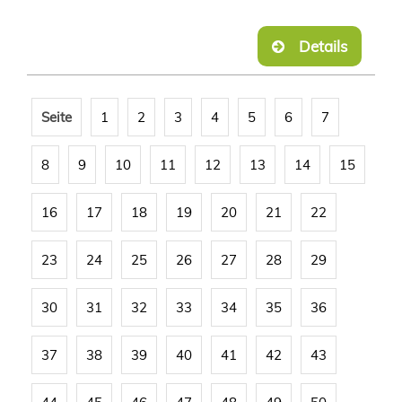
Details
Seite
1
2
3
4
5
6
7
8
9
10
11
12
13
14
15
16
17
18
19
20
21
22
23
24
25
26
27
28
29
30
31
32
33
34
35
36
37
38
39
40
41
42
43