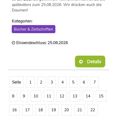
spätestens zum 25.08.2026. Wir drücken euch die
Daumen!
Kategorien:
Bücher & Zeitschriften
Einsendeschluss: 25.08.2026
Details
Seite
1
2
3
4
5
6
7
8
9
10
11
12
13
14
15
16
17
18
19
20
21
22