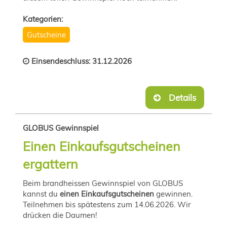
Kategorien:
Gutscheine
Einsendeschluss: 31.12.2026
Details
GLOBUS Gewinnspiel
Einen Einkaufsgutscheinen
ergattern
Beim brandheissen Gewinnspiel von GLOBUS
kannst du
einen Einkaufsgutscheinen
gewinnen.
Teilnehmen bis spätestens zum 14.06.2026. Wir
drücken die Daumen!