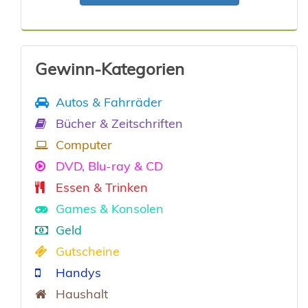
Gewinn-Kategorien
Autos & Fahrräder
Bücher & Zeitschriften
Computer
DVD, Blu-ray & CD
Essen & Trinken
Games & Konsolen
Geld
Gutscheine
Handys
Haushalt