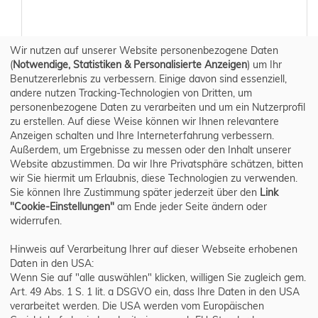
Wir nutzen auf unserer Website personenbezogene Daten
(
Notwendige, Statistiken & Personalisierte Anzeigen
) um Ihr
Benutzererlebnis zu verbessern. Einige davon sind essenziell,
andere nutzen Tracking-Technologien von Dritten, um
personenbezogene Daten zu verarbeiten und um ein Nutzerprofil
zu erstellen. Auf diese Weise können wir Ihnen relevantere
Anzeigen schalten und Ihre Interneterfahrung verbessern.
Außerdem, um Ergebnisse zu messen oder den Inhalt unserer
Website abzustimmen. Da wir Ihre Privatsphäre schätzen, bitten
wir Sie hiermit um Erlaubnis, diese Technologien zu verwenden.
Sie können Ihre Zustimmung später jederzeit über den
Link
"Cookie-Einstellungen"
am Ende jeder Seite ändern oder
widerrufen.
Hinweis auf Verarbeitung Ihrer auf dieser Webseite erhobenen
Daten in den USA:
Wenn Sie auf "alle auswählen" klicken, willigen Sie zugleich gem.
Art. 49 Abs. 1 S. 1 lit. a DSGVO ein, dass Ihre Daten in den USA
verarbeitet werden. Die USA werden vom Europäischen