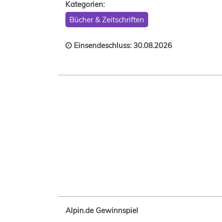
Kategorien:
Bücher & Zeitschriften
Einsendeschluss: 30.08.2026
Alpin.de Gewinnspiel