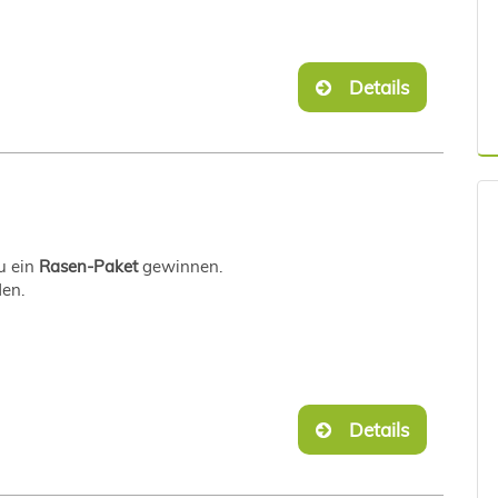
Details
u ein
Rasen-Paket
gewinnen.
en.
Details