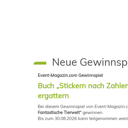
Neue Gewinnspi
Event-Magazin.com Gewinnspiel
Buch „Stickern nach Zahlen
ergattern
Bei diesem Gewinnspiel von Event-Magazin.
Fantastische Tierwelt“
gewinnen.
Bis zum 30.08.2026 kann teilgenommen werd