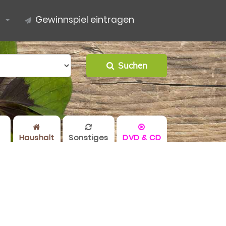
s
Gewinnspiel eintragen
Suchen
Haushalt
Sonstiges
DVD & CD