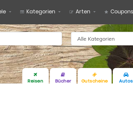
ele
Kategorien
Arten
Coupon
Reisen
Bücher
Gutscheine
Autos