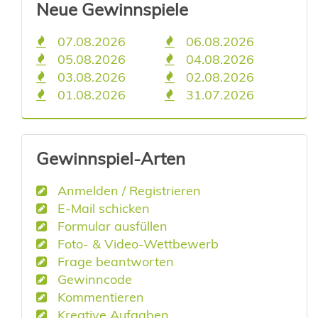
Neue Gewinnspiele
07.08.2026
06.08.2026
05.08.2026
04.08.2026
03.08.2026
02.08.2026
01.08.2026
31.07.2026
Gewinnspiel-Arten
Anmelden / Registrieren
E-Mail schicken
Formular ausfüllen
Foto- & Video-Wettbewerb
Frage beantworten
Gewinncode
Kommentieren
Kreative Aufgaben