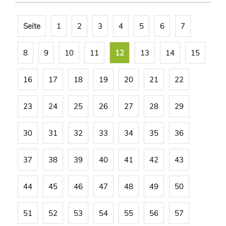
Seite
1
2
3
4
5
6
7
8
9
10
11
12
13
14
15
16
17
18
19
20
21
22
23
24
25
26
27
28
29
30
31
32
33
34
35
36
37
38
39
40
41
42
43
44
45
46
47
48
49
50
51
52
53
54
55
56
57