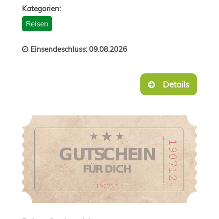
Kategorien:
Reisen
Einsendeschluss: 09.08.2026
Details