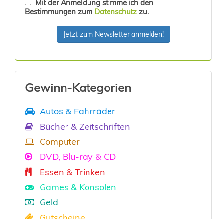
Mit der Anmeldung stimme ich den
Bestimmungen zum
Datenschutz
zu.
Jetzt zum Newsletter anmelden!
Gewinn-Kategorien
Autos & Fahrräder
Bücher & Zeitschriften
Computer
DVD, Blu-ray & CD
Essen & Trinken
Games & Konsolen
Geld
Gutscheine