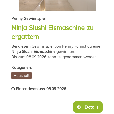
Penny Gewinnspiel
Ninja Slushi Eismaschine zu
ergattern
Bei diesem Gewinnspiel von Penny kannst du eine
Ninja Slushi Eismaschine
gewinnen.
Bis zum 08.09.2026 kann teilgenommen werden.
Kategorien:
Haushalt
Einsendeschluss: 08.09.2026
Details