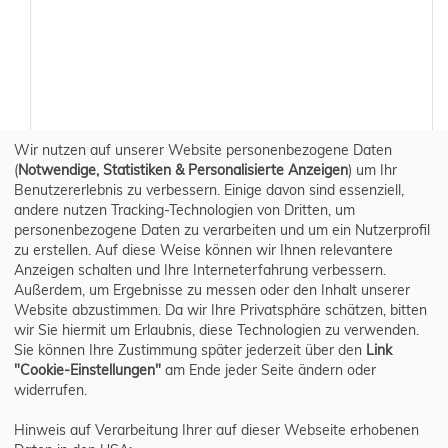
Wir nutzen auf unserer Website personenbezogene Daten
(
Notwendige, Statistiken & Personalisierte Anzeigen
) um Ihr
Benutzererlebnis zu verbessern. Einige davon sind essenziell,
andere nutzen Tracking-Technologien von Dritten, um
personenbezogene Daten zu verarbeiten und um ein Nutzerprofil
zu erstellen. Auf diese Weise können wir Ihnen relevantere
Anzeigen schalten und Ihre Interneterfahrung verbessern.
Außerdem, um Ergebnisse zu messen oder den Inhalt unserer
Website abzustimmen. Da wir Ihre Privatsphäre schätzen, bitten
wir Sie hiermit um Erlaubnis, diese Technologien zu verwenden.
Sie können Ihre Zustimmung später jederzeit über den
Link
"Cookie-Einstellungen"
am Ende jeder Seite ändern oder
widerrufen.
Hinweis auf Verarbeitung Ihrer auf dieser Webseite erhobenen