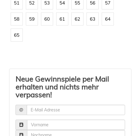
51
52
53
54
55
56
57
58
59
60
61
62
63
64
65
Neue Gewinnspiele per Mail
erhalten und nichts mehr
verpassen!