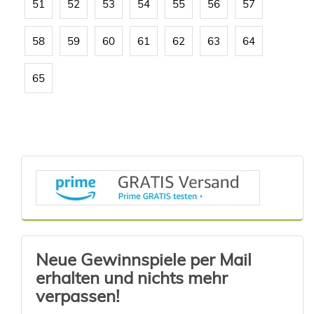
51
52
53
54
55
56
57
58
59
60
61
62
63
64
65
Neue Gewinnspiele per Mail
erhalten und nichts mehr
verpassen!