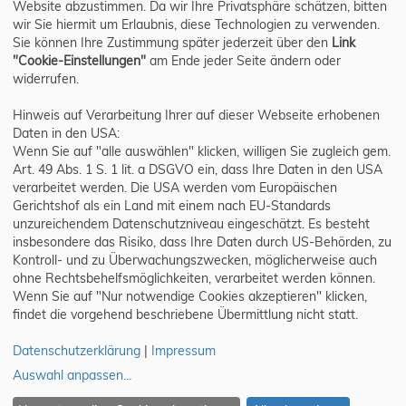
Website abzustimmen. Da wir Ihre Privatsphäre schätzen, bitten
wir Sie hiermit um Erlaubnis, diese Technologien zu verwenden.
Sie können Ihre Zustimmung später jederzeit über den
Link
"Cookie-Einstellungen"
am Ende jeder Seite ändern oder
widerrufen.
Hinweis auf Verarbeitung Ihrer auf dieser Webseite erhobenen
Daten in den USA:
Wenn Sie auf "alle auswählen" klicken, willigen Sie zugleich gem.
Art. 49 Abs. 1 S. 1 lit. a DSGVO ein, dass Ihre Daten in den USA
verarbeitet werden. Die USA werden vom Europäischen
Gerichtshof als ein Land mit einem nach EU-Standards
unzureichendem Datenschutzniveau eingeschätzt. Es besteht
insbesondere das Risiko, dass Ihre Daten durch US-Behörden, zu
Kontroll- und zu Überwachungszwecken, möglicherweise auch
ohne Rechtsbehelfsmöglichkeiten, verarbeitet werden können.
Wenn Sie auf "Nur notwendige Cookies akzeptieren" klicken,
findet die vorgehend beschriebene Übermittlung nicht statt.
Datenschutzerklärung
|
Impressum
Auswahl anpassen
...
Gewinnspiel eintragen
|
Datenschutz
|
Impressum
|
Cookie-Einstellungen