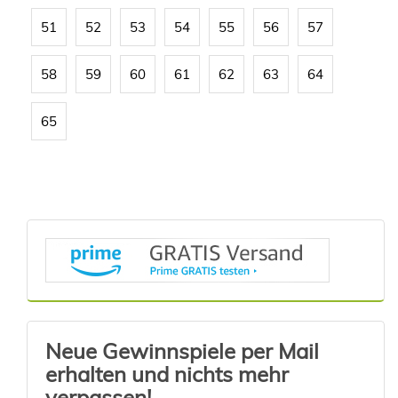
51
52
53
54
55
56
57
58
59
60
61
62
63
64
65
Neue Gewinnspiele per Mail
erhalten und nichts mehr
verpassen!