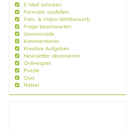
E-Mail schicken
Formular ausfüllen
Foto- & Video-Wettbewerb
Frage beantworten
Gewinncode
Kommentieren
Kreative Aufgaben
Newsletter abonnieren
Onlinespiel
Puzzle
Quiz
Rätsel