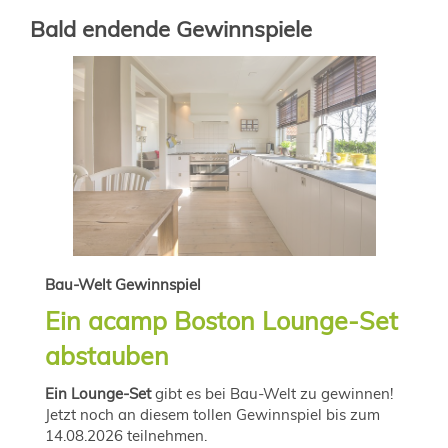
Bald endende Gewinnspiele
Bau-Welt Gewinnspiel
Ein acamp Boston Lounge-Set
abstauben
Ein Lounge-Set
gibt es bei Bau-Welt zu gewinnen!
Jetzt noch an diesem tollen Gewinnspiel bis zum
14.08.2026 teilnehmen.