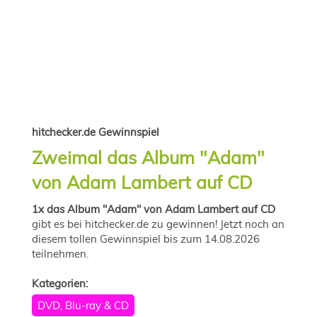
hitchecker.de Gewinnspiel
Zweimal das Album "Adam"
von Adam Lambert auf CD
1x das Album "Adam" von Adam Lambert auf CD
gibt es bei hitchecker.de zu gewinnen! Jetzt noch an
diesem tollen Gewinnspiel bis zum 14.08.2026
teilnehmen.
Kategorien:
DVD, Blu-ray & CD