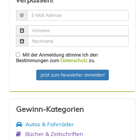
Mit der Anmeldung stimme ich den
Bestimmungen zum
Datenschutz
zu.
Jetzt zum Newsletter anmelden!
Gewinn-Kategorien
Autos & Fahrräder
Bücher & Zeitschriften