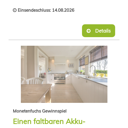
Einsendeschluss: 14.08.2026
Details
Monetenfuchs Gewinnspiel
Einen faltbaren Akku-