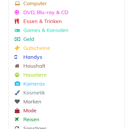
Computer
DVD, Blu-ray & CD
Essen & Trinken
Games & Konsolen
Geld
Gutscheine
Handys
Haushalt
Haustiere
Kameras
Kosmetik
Marken
Mode
Reisen
Sonstiges