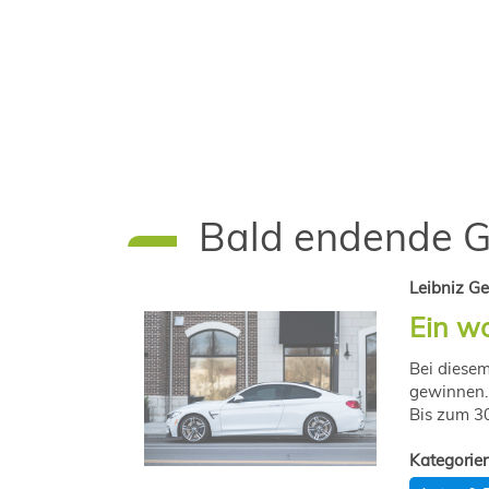
Bald endende G
Leibniz G
Ein w
Bei diesem
gewinnen.
Bis zum 3
Kategorien