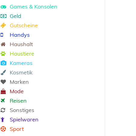
Games & Konsolen
Geld
Gutscheine
Handys
Haushalt
Haustiere
Kameras
Kosmetik
Marken
Mode
Reisen
Sonstiges
Spielwaren
Sport