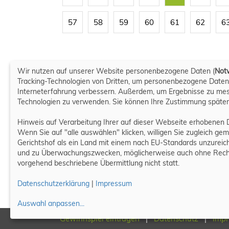
57
58
59
60
61
62
6
Wir nutzen auf unserer Website personenbezogene Daten (
Notw
Tracking-Technologien von Dritten, um personenbezogene Daten z
Interneterfahrung verbessern. Außerdem, um Ergebnisse zu messe
Technologien zu verwenden. Sie können Ihre Zustimmung später
Hinweis auf Verarbeitung Ihrer auf dieser Webseite erhobenen 
Wenn Sie auf "alle auswählen" klicken, willigen Sie zugleich ge
Gerichtshof als ein Land mit einem nach EU-Standards unzureic
und zu Überwachungszwecken, möglicherweise auch ohne Rechtsb
vorgehend beschriebene Übermittlung nicht statt.
Datenschutzerklärung
|
Impressum
Auswahl anpassen
...
Gewinnspiel eintragen
|
Datenschutz
|
Imp