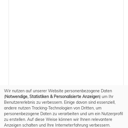
Wir nutzen auf unserer Website personenbezogene Daten
(
Notwendige, Statistiken & Personalisierte Anzeigen
) um Ihr
Benutzererlebnis zu verbessern. Einige davon sind essenziell,
andere nutzen Tracking-Technologien von Dritten, um
personenbezogene Daten zu verarbeiten und um ein Nutzerprofil
zu erstellen. Auf diese Weise können wir Ihnen relevantere
Anzeigen schalten und Ihre Interneterfahrung verbessern.