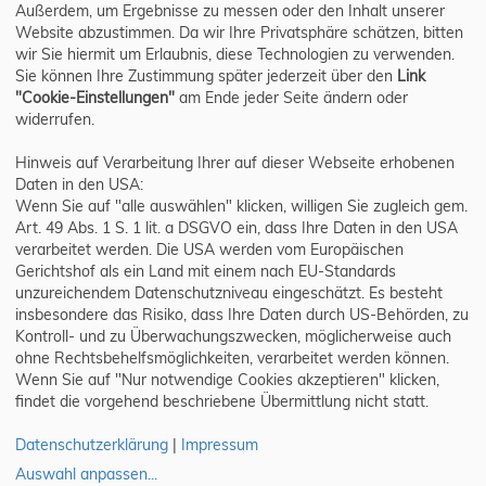
Außerdem, um Ergebnisse zu messen oder den Inhalt unserer
Website abzustimmen. Da wir Ihre Privatsphäre schätzen, bitten
wir Sie hiermit um Erlaubnis, diese Technologien zu verwenden.
Sie können Ihre Zustimmung später jederzeit über den
Link
"Cookie-Einstellungen"
am Ende jeder Seite ändern oder
widerrufen.
Hinweis auf Verarbeitung Ihrer auf dieser Webseite erhobenen
Daten in den USA:
Wenn Sie auf "alle auswählen" klicken, willigen Sie zugleich gem.
Art. 49 Abs. 1 S. 1 lit. a DSGVO ein, dass Ihre Daten in den USA
verarbeitet werden. Die USA werden vom Europäischen
Gerichtshof als ein Land mit einem nach EU-Standards
unzureichendem Datenschutzniveau eingeschätzt. Es besteht
insbesondere das Risiko, dass Ihre Daten durch US-Behörden, zu
Kontroll- und zu Überwachungszwecken, möglicherweise auch
ohne Rechtsbehelfsmöglichkeiten, verarbeitet werden können.
Wenn Sie auf "Nur notwendige Cookies akzeptieren" klicken,
findet die vorgehend beschriebene Übermittlung nicht statt.
Datenschutzerklärung
|
Impressum
Auswahl anpassen
...
Gewinnspiel eintragen
|
Datenschutz
|
Impressum