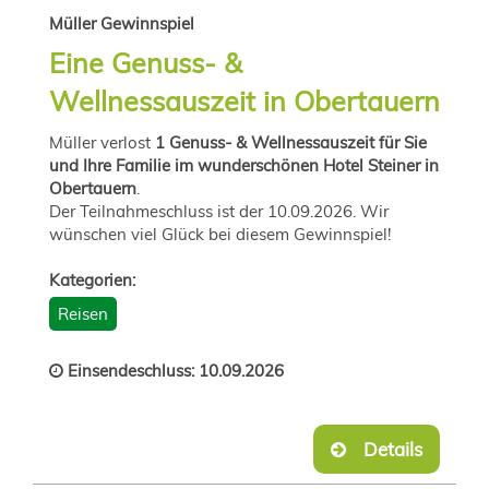
Müller Gewinnspiel
Eine Genuss- &
Wellnessauszeit in Obertauern
Müller verlost
1 Genuss- & Wellnessauszeit für Sie
und Ihre Familie im wunderschönen Hotel Steiner in
Obertauern
.
Der Teilnahmeschluss ist der 10.09.2026. Wir
wünschen viel Glück bei diesem Gewinnspiel!
Kategorien:
Reisen
Einsendeschluss: 10.09.2026
Details