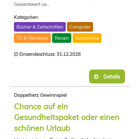
Gesamtwert vo...
Kategorien:
Bücher & Zeitschriften
Computer
TV & Heimkino
Reisen
Gutscheine
Einsendeschluss: 31.12.2026
Details
Doppelherz Gewinnspiel
Chance auf ein
Gesundheitspaket oder einen
schönen Urlaub