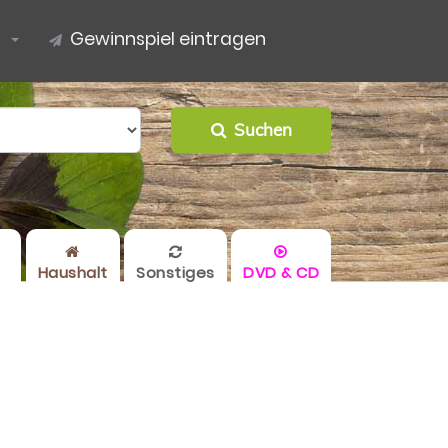
s
Gewinnspiel eintragen
Suchen
Haushalt
Sonstiges
DVD & CD