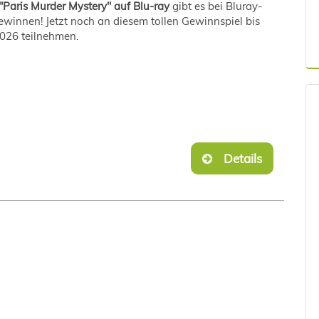
"Paris Murder Mystery" auf Blu-ray
gibt es bei Bluray-
ewinnen! Jetzt noch an diesem tollen Gewinnspiel bis
026 teilnehmen.
Details