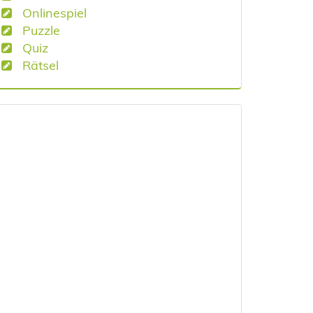
Onlinespiel
Puzzle
Quiz
Rätsel