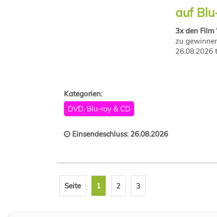
auf Blu
3x den Film 
zu gewinnen
26.08.2026 
Kategorien:
DVD, Blu-ray & CD
Einsendeschluss: 26.08.2026
Seite
1
2
3