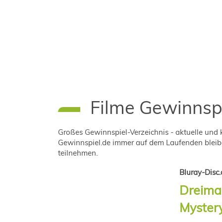
Filme Gewinnsp
Großes Gewinnspiel-Verzeichnis - aktuelle und
Gewinnspiel.de immer auf dem Laufenden bleibe
teilnehmen.
Bluray-Disc
Dreimal
Mystery