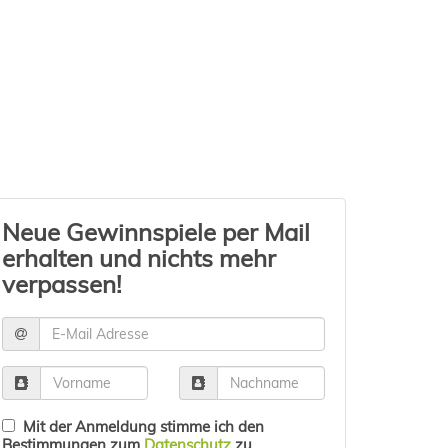
Neue Gewinnspiele per Mail
erhalten und nichts mehr
verpassen!
Mit der Anmeldung stimme ich den
Bestimmungen zum
Datenschutz
zu.