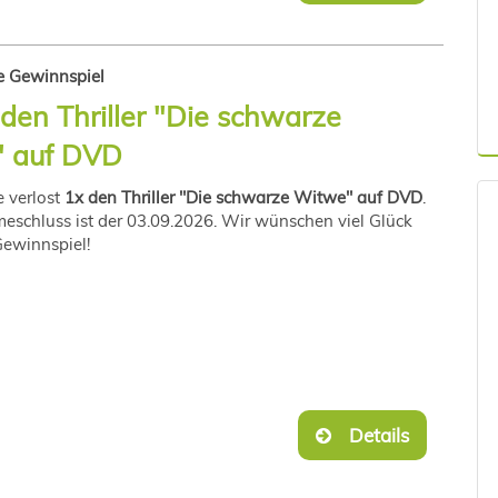
de Gewinnspiel
den Thriller "Die schwarze
 auf DVD
e verlost
1x den Thriller "Die schwarze Witwe" auf DVD
.
eschluss ist der 03.09.2026. Wir wünschen viel Glück
Gewinnspiel!
Details