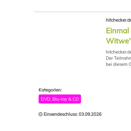
hitchecker.
Einmal 
Witwe"
hitchecker.d
Der Teilnahm
bei diesem 
Kategorien:
DVD, Blu-ray & CD
Einsendeschluss: 03.09.2026