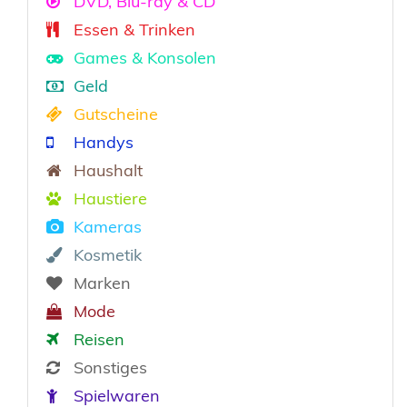
DVD, Blu-ray & CD
Essen & Trinken
Games & Konsolen
Geld
Gutscheine
Handys
Haushalt
Haustiere
Kameras
Kosmetik
Marken
Mode
Reisen
Sonstiges
Spielwaren