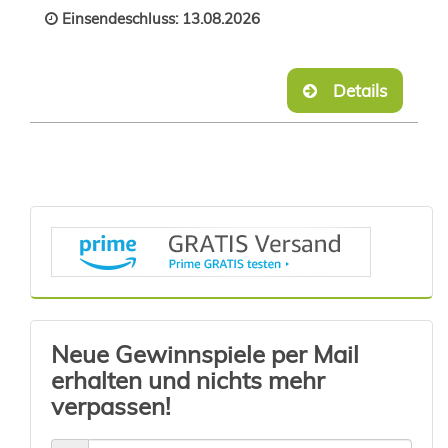
Einsendeschluss: 13.08.2026
Details
Neue Gewinnspiele per Mail
erhalten und nichts mehr
verpassen!