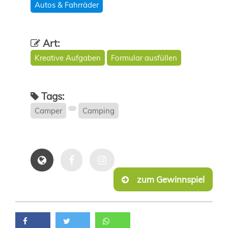
Autos & Fahrräder
Art:
Kreative Aufgaben
Formular ausfüllen
Tags:
Camper
Camping
zum Gewinnspiel