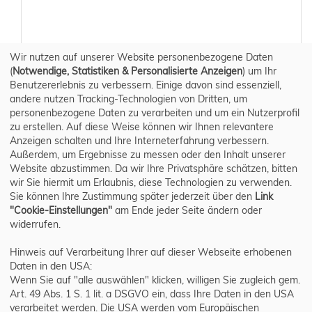
Wir nutzen auf unserer Website personenbezogene Daten
(
Notwendige, Statistiken & Personalisierte Anzeigen
) um Ihr
Benutzererlebnis zu verbessern. Einige davon sind essenziell,
andere nutzen Tracking-Technologien von Dritten, um
personenbezogene Daten zu verarbeiten und um ein Nutzerprofil
zu erstellen. Auf diese Weise können wir Ihnen relevantere
Anzeigen schalten und Ihre Interneterfahrung verbessern.
Außerdem, um Ergebnisse zu messen oder den Inhalt unserer
Website abzustimmen. Da wir Ihre Privatsphäre schätzen, bitten
wir Sie hiermit um Erlaubnis, diese Technologien zu verwenden.
Sie können Ihre Zustimmung später jederzeit über den
Link
"Cookie-Einstellungen"
am Ende jeder Seite ändern oder
widerrufen.
Hinweis auf Verarbeitung Ihrer auf dieser Webseite erhobenen
Daten in den USA:
Wenn Sie auf "alle auswählen" klicken, willigen Sie zugleich gem.
Art. 49 Abs. 1 S. 1 lit. a DSGVO ein, dass Ihre Daten in den USA
verarbeitet werden. Die USA werden vom Europäischen