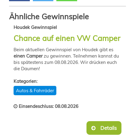
Ähnliche Gewinnspiele
Houdek Gewinnspiel
Chance auf einen VW Camper
Beim aktuellen Gewinnspiel von Houdek gibt es
einen Camper
zu gewinnen. Teilnehmen kannst du
bis spätestens zum 08.08.2026. Wir drücken euch
die Daumen!
Kategorien:
Autos & Fahrräder
Einsendeschluss: 08.08.2026
Details