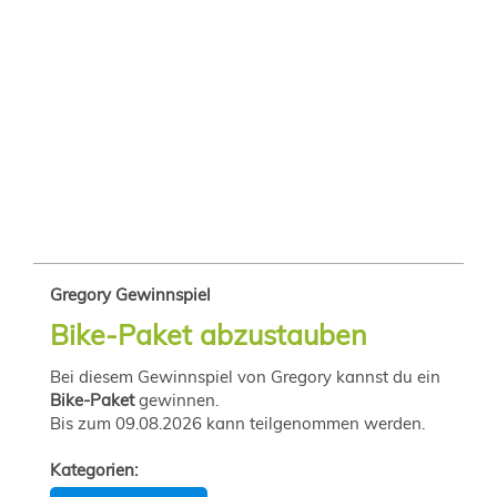
Gregory Gewinnspiel
Bike-Paket abzustauben
Bei diesem Gewinnspiel von Gregory kannst du ein
Bike-Paket
gewinnen.
Bis zum 09.08.2026 kann teilgenommen werden.
Kategorien: