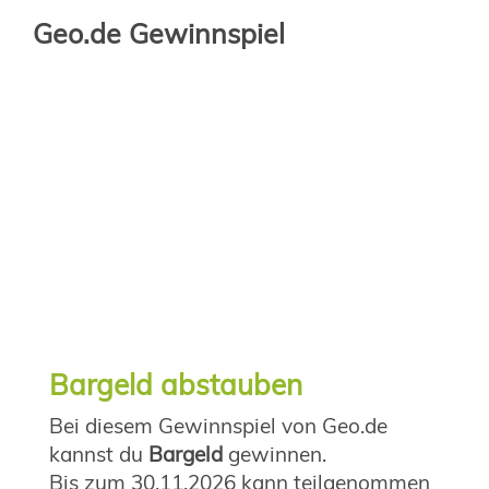
Geo.de Gewinnspiel
Bargeld abstauben
Bei diesem Gewinnspiel von Geo.de
kannst du
Bargeld
gewinnen.
Bis zum 30.11.2026 kann teilgenommen