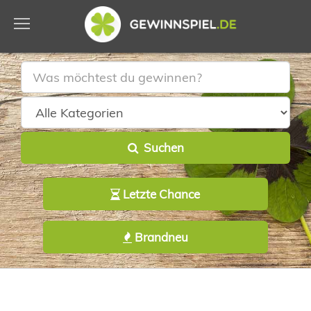
Suche
Suchen
Letzte Chance
Brandneu