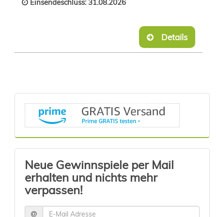
Einsendeschluss: 31.08.2026
Details
Neue Gewinnspiele per Mail
erhalten und nichts mehr
verpassen!