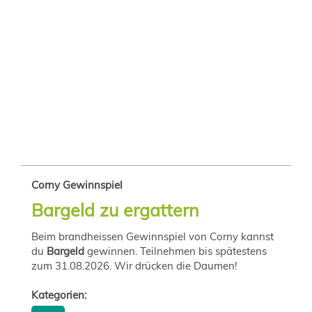
Corny Gewinnspiel
Bargeld zu ergattern
Beim brandheissen Gewinnspiel von Corny kannst
du
Bargeld
gewinnen. Teilnehmen bis spätestens
zum 31.08.2026. Wir drücken die Daumen!
Kategorien: