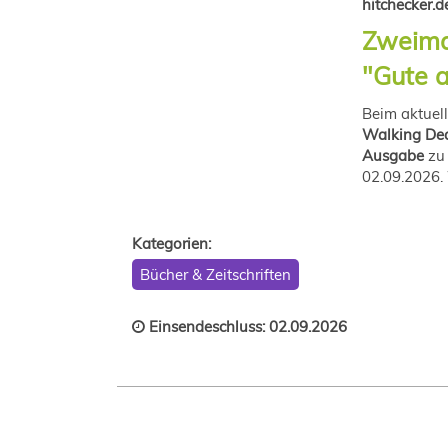
hitchecker.
Zweima
"Gute a
Beim aktuell
Walking Dead
Ausgabe
zu 
02.09.2026.
Kategorien:
Bücher & Zeitschriften
Einsendeschluss: 02.09.2026