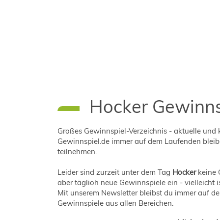
Hocker Gewinns
Großes Gewinnspiel-Verzeichnis - aktuelle und
Gewinnspiel.de immer auf dem Laufenden bleibe
teilnehmen.
Leider sind zurzeit unter dem Tag
Hocker
keine G
aber täglioh neue Gewinnspiele ein - vielleicht
Mit unserem Newsletter bleibst du immer auf dem
Gewinnspiele aus allen Bereichen.