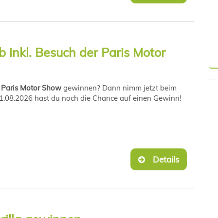
 inkl. Besuch der Paris Motor
r Paris Motor Show
gewinnen? Dann nimm jetzt beim
31.08.2026 hast du noch die Chance auf einen Gewinn!
Details