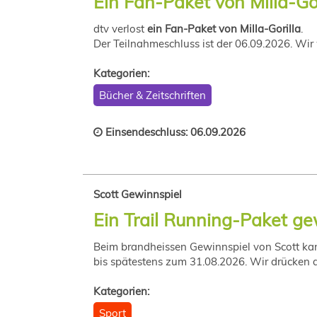
Ein Fan-Paket von Milla-Go
dtv verlost
ein Fan-Paket von Milla-Gorilla
.
Der Teilnahmeschluss ist der 06.09.2026. Wir
Kategorien:
Bücher & Zeitschriften
Einsendeschluss: 06.09.2026
Scott Gewinnspiel
Ein Trail Running-Paket g
Beim brandheissen Gewinnspiel von Scott ka
bis spätestens zum 31.08.2026. Wir drücken
Kategorien:
Sport