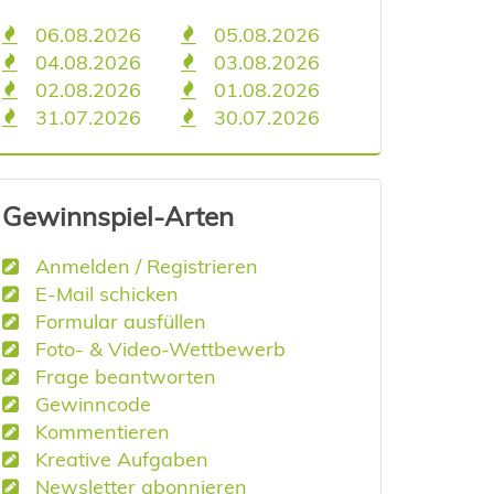
06.08.2026
05.08.2026
04.08.2026
03.08.2026
02.08.2026
01.08.2026
31.07.2026
30.07.2026
Gewinnspiel-Arten
Anmelden / Registrieren
E-Mail schicken
Formular ausfüllen
Foto- & Video-Wettbewerb
Frage beantworten
Gewinncode
Kommentieren
Kreative Aufgaben
Newsletter abonnieren