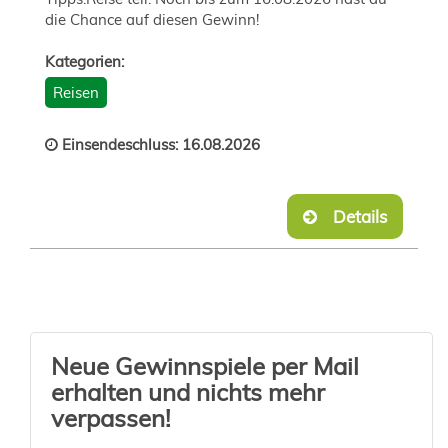
die Chance auf diesen Gewinn!
Kategorien:
Reisen
Einsendeschluss: 16.08.2026
Details
Neue Gewinnspiele per Mail
erhalten und nichts mehr
verpassen!