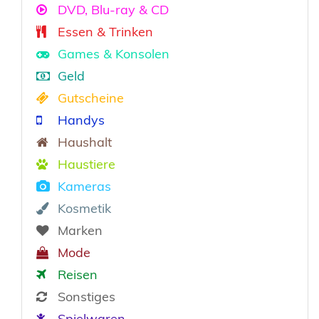
DVD, Blu-ray & CD
Essen & Trinken
Games & Konsolen
Geld
Gutscheine
Handys
Haushalt
Haustiere
Kameras
Kosmetik
Marken
Mode
Reisen
Sonstiges
Spielwaren