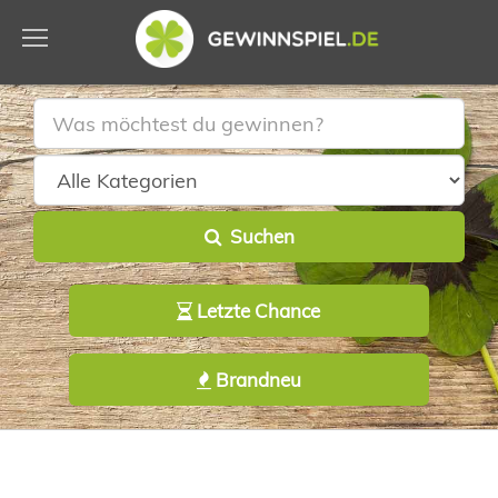
Suche
Suchen
Letzte Chance
Brandneu