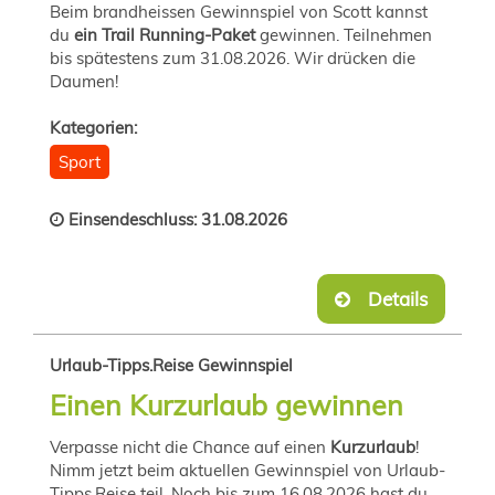
Beim brandheissen Gewinnspiel von Scott kannst
du
ein Trail Running-Paket
gewinnen. Teilnehmen
bis spätestens zum 31.08.2026. Wir drücken die
Daumen!
Kategorien:
Sport
Einsendeschluss: 31.08.2026
Details
Urlaub-Tipps.Reise Gewinnspiel
Einen Kurzurlaub gewinnen
Verpasse nicht die Chance auf einen
Kurzurlaub
!
Nimm jetzt beim aktuellen Gewinnspiel von Urlaub-
Tipps.Reise teil. Noch bis zum 16.08.2026 hast du