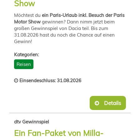
Show
Möchtest du
ein Paris-Urlaub inkl. Besuch der Paris
Motor Show
gewinnen? Dann nimm jetzt beim
großen Gewinnspiel von Dacia teil. Bis zum
31.08.2026 hast du noch die Chance auf einen
Gewinn!
Kategorien:
Reisen
Einsendeschluss: 31.08.2026
Details
dtv Gewinnspiel
Ein Fan-Paket von Milla-