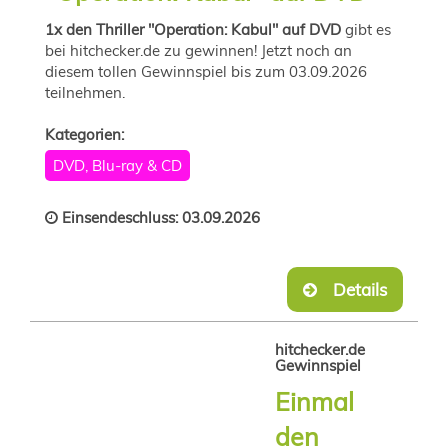
1x den Thriller "Operation: Kabul" auf DVD
gibt es
bei hitchecker.de zu gewinnen! Jetzt noch an
diesem tollen Gewinnspiel bis zum 03.09.2026
teilnehmen.
Kategorien:
DVD, Blu-ray & CD
Einsendeschluss: 03.09.2026
Details
hitchecker.de
Gewinnspiel
Einmal
den