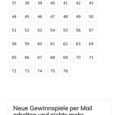
37
38
39
40
41
42
43
44
45
46
47
48
49
50
51
52
53
54
55
56
57
58
59
60
61
62
63
64
65
66
67
68
69
70
71
72
73
74
75
76
Neue Gewinnspiele per Mail
erhalten und nichts mehr